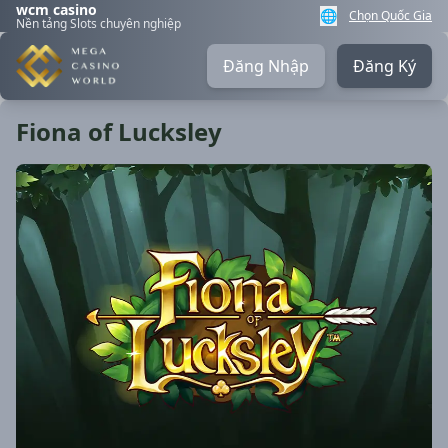
wcm casino
🌐
Chọn Quốc Gia
Nền tảng Slots chuyên nghiệp
Đăng Nhập
Đăng Ký
Fiona of Lucksley